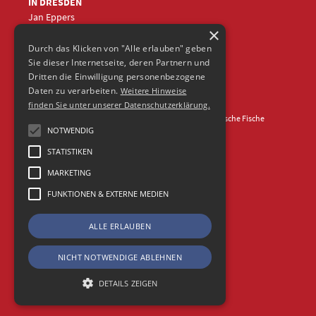
IN DRESDEN
Jan Eppers
×
+49 (0)351
5633870
jep
@frische-fische.com
Durch das Klicken von "Alle erlauben" geben
Sie dieser Internetseite, deren Partnern und
Dritten die Einwilligung personenbezogene
Daten zu verarbeiten.
Weitere Hinweise
finden Sie unter unserer Datenschutzerklärung.
Kontakt
Impressum
Datenschutz
© 2026 Agentur Frische Fische
NOTWENDIG
STATISTIKEN
MARKETING
FUNKTIONEN & EXTERNE MEDIEN
ALLE ERLAUBEN
NICHT NOTWENDIGE ABLEHNEN
DETAILS ZEIGEN