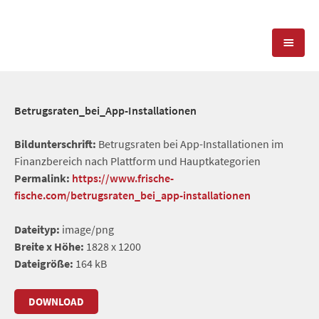
KOMPETENZEN
Betrugsraten_bei_App-Installationen
PRESSEARBEIT
PR-AGENTUR
Bildunterschrift:
Betrugsraten bei App-Installationen im
Finanzbereich nach Plattform und Hauptkategorien
SOCIAL MEDIA
REFERENZEN
PRESSESERVICE
Permalink:
https://www.frische-
fische.com/betrugsraten_bei_app-installationen
POSITIONIERUNG
TEAM
BLOG
Dateityp:
image/png
STANDORT & KONTAKT
Breite x Höhe:
1828 x 1200
KONTAKT
Dateigröße:
164 kB
DOWNLOAD