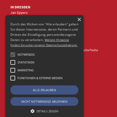
IN DRESDEN
Jan Eppers
×
+49 (0)351
5633870
jep
@frische-fische.com
Durch das Klicken von "Alle erlauben" geben
Sie dieser Internetseite, deren Partnern und
Dritten die Einwilligung personenbezogene
Daten zu verarbeiten.
Weitere Hinweise
finden Sie unter unserer Datenschutzerklärung.
Kontakt
Impressum
Datenschutz
© 2026 Agentur Frische Fische
NOTWENDIG
STATISTIKEN
MARKETING
FUNKTIONEN & EXTERNE MEDIEN
ALLE ERLAUBEN
NICHT NOTWENDIGE ABLEHNEN
DETAILS ZEIGEN