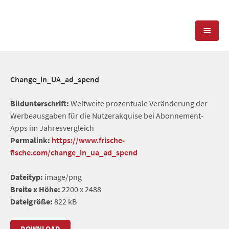
KOMPETENZEN
Change_in_UA_ad_spend
PRESSEARBEIT
PR-AGENTUR
Bildunterschrift:
Weltweite prozentuale Veränderung der
Werbeausgaben für die Nutzerakquise bei Abonnement-
SOCIAL MEDIA
REFERENZEN
PRESSESERVICE
Apps im Jahresvergleich
Permalink:
https://www.frische-
POSITIONIERUNG
TEAM
fische.com/change_in_ua_ad_spend
BLOG
STANDORT & KONTAKT
Dateityp:
image/png
KONTAKT
Breite x Höhe:
2200 x 2488
Dateigröße:
822 kB
DOWNLOAD