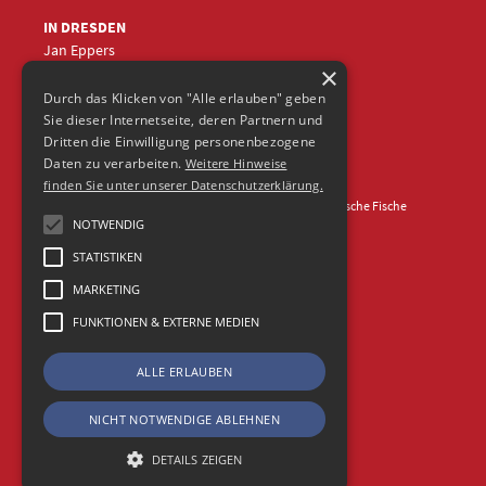
IN DRESDEN
Jan Eppers
×
+49 (0)351
5633870
jep
@frische-fische.com
Durch das Klicken von "Alle erlauben" geben
Sie dieser Internetseite, deren Partnern und
Dritten die Einwilligung personenbezogene
Daten zu verarbeiten.
Weitere Hinweise
finden Sie unter unserer Datenschutzerklärung.
Kontakt
Impressum
Datenschutz
© 2026 Agentur Frische Fische
NOTWENDIG
STATISTIKEN
MARKETING
FUNKTIONEN & EXTERNE MEDIEN
ALLE ERLAUBEN
NICHT NOTWENDIGE ABLEHNEN
DETAILS ZEIGEN