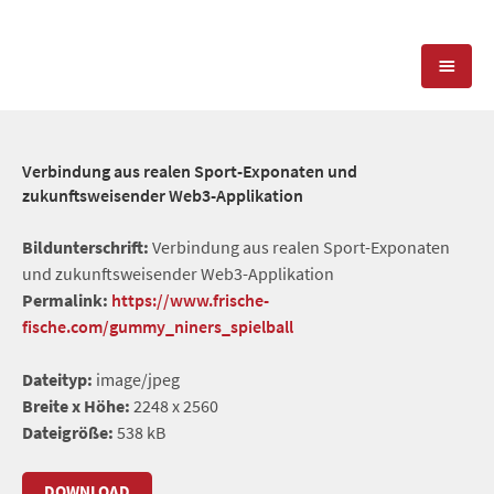
KOMPETENZEN
Verbindung aus realen Sport-Exponaten und
zukunftsweisender Web3-Applikation
PRESSEARBEIT
PR-AGENTUR
Bildunterschrift:
Verbindung aus realen Sport-Exponaten
SOCIAL MEDIA
REFERENZEN
PRESSESERVICE
und zukunftsweisender Web3-Applikation
Permalink:
https://www.frische-
POSITIONIERUNG
TEAM
fische.com/gummy_niners_spielball
BLOG
STANDORT & KONTAKT
Dateityp:
image/jpeg
KONTAKT
Breite x Höhe:
2248 x 2560
Dateigröße:
538 kB
DOWNLOAD