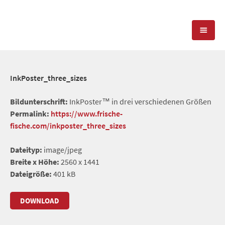
KOMPETENZEN
InkPoster_three_sizes
PRESSEARBEIT
PR-AGENTUR
Bildunterschrift:
InkPoster™ in drei verschiedenen Größen
Permalink:
https://www.frische-
SOCIAL MEDIA
REFERENZEN
PRESSESERVICE
fische.com/inkposter_three_sizes
POSITIONIERUNG
TEAM
Dateityp:
image/jpeg
BLOG
Breite x Höhe:
2560 x 1441
STANDORT & KONTAKT
Dateigröße:
401 kB
KONTAKT
DOWNLOAD