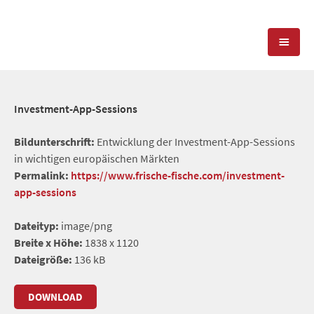
KOMPETENZEN
Investment-App-Sessions
PRESSEARBEIT
PR-AGENTUR
Bildunterschrift:
Entwicklung der Investment-App-Sessions
in wichtigen europäischen Märkten
SOCIAL MEDIA
REFERENZEN
PRESSESERVICE
Permalink:
https://www.frische-fische.com/investment-
app-sessions
POSITIONIERUNG
TEAM
BLOG
Dateityp:
image/png
STANDORT & KONTAKT
Breite x Höhe:
1838 x 1120
KONTAKT
Dateigröße:
136 kB
DOWNLOAD