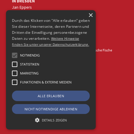
IN DRESDEN
Jan Eppers
×
+49 (0)351
5633870
jep
@frische-fische.com
Durch das Klicken von "Alle erlauben" geben
Sie dieser Internetseite, deren Partnern und
Dritten die Einwilligung personenbezogene
Daten zu verarbeiten.
Weitere Hinweise
finden Sie unter unserer Datenschutzerklärung.
Kontakt
Impressum
Datenschutz
© 2026 Agentur Frische Fische
NOTWENDIG
STATISTIKEN
MARKETING
FUNKTIONEN & EXTERNE MEDIEN
ALLE ERLAUBEN
NICHT NOTWENDIGE ABLEHNEN
DETAILS ZEIGEN