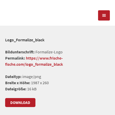
KOMPETENZEN
Logo_Formalize_black
PRESSEARBEIT
PR-AGENTUR
Bildunterschrift:
Formalize-Logo
Permalink:
https://www.frische-
SOCIAL MEDIA
REFERENZEN
PRESSESERVICE
fische.com/logo_formalize_black
POSITIONIERUNG
TEAM
Dateityp:
image/png
BLOG
Breite x Höhe:
1987 x 260
STANDORT & KONTAKT
Dateigröße:
16 kB
KONTAKT
DOWNLOAD