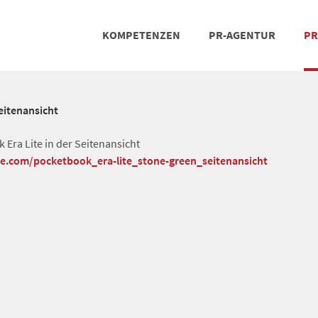
KOMPETENZEN
PR-AGENTUR
PR
PRESSEARBEIT
SOCIAL MEDIA
REFERENZEN
POSIT
TEA
itenansicht
Era Lite in der Seitenansicht
he.com/pocketbook_era-lite_stone-green_seitenansicht