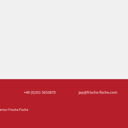
+49 (0)351
5633870
jep
@frische-fische.com
ntur Frische Fische