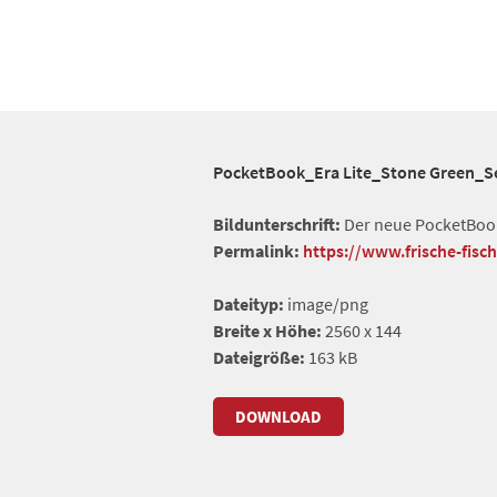
PocketBook_Era Lite_Stone Green_Se
Bildunterschrift:
Der neue PocketBook 
Permalink:
https://www.frische-fisc
Dateityp:
image/png
Breite x Höhe:
2560 x 144
Dateigröße:
163 kB
DOWNLOAD