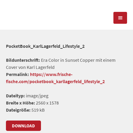
KOMPETENZEN
PocketBook_KarlLagerfeld_Lifestyle_2
PRESSEARBEIT
PR-AGENTUR
Bildunterschrift:
Era Color in Sunset Copper mit einem
Cover von Karl Lagerfeld
SOCIAL MEDIA
REFERENZEN
PRESSESERVICE
Permalink:
https://www.frische-
fische.com/pocketbook_karllagerfeld_lifestyle_2
POSITIONIERUNG
TEAM
BLOG
Dateityp:
image/jpeg
STANDORT & KONTAKT
Breite x Höhe:
2560 x 1578
KONTAKT
Dateigröße:
519 kB
DOWNLOAD