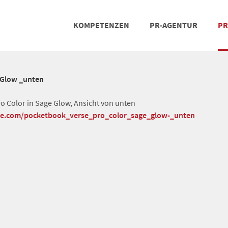
KOMPETENZEN
PR-AGENTUR
PR
PRESSEARBEIT
SOCIAL MEDIA
REFERENZEN
POSIT
TEA
Glow _unten
 Color in Sage Glow, Ansicht von unten
che.com/pocketbook_verse_pro_color_sage_glow-_unten