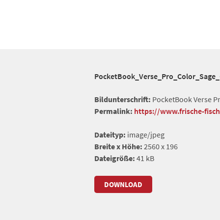
PocketBook_Verse_Pro_Color_Sage_
Bildunterschrift:
PocketBook Verse Pro
Permalink:
https://www.frische-fis
Dateityp:
image/jpeg
Breite x Höhe:
2560 x 196
Dateigröße:
41 kB
DOWNLOAD