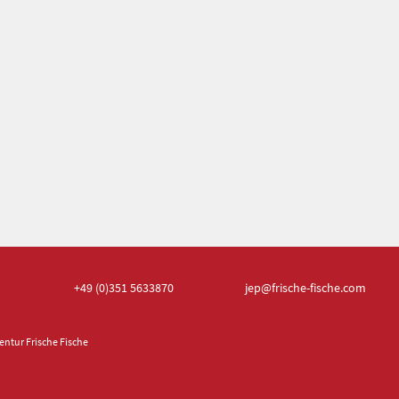
+49 (0)351
5633870
jep
@frische-fische.com
ntur Frische Fische