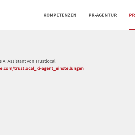
KOMPETENZEN
PR-AGENTUR
PR
PRESSEARBEIT
SOCIAL MEDIA
REFERENZEN
POSIT
TEA
 AI Assistant von Trustlocal
he.com/trustlocal_ki-agent_einstellungen