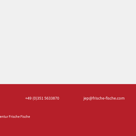
+49 (0)351
5633870
jep
@frische-fische.com
ntur Frische Fische