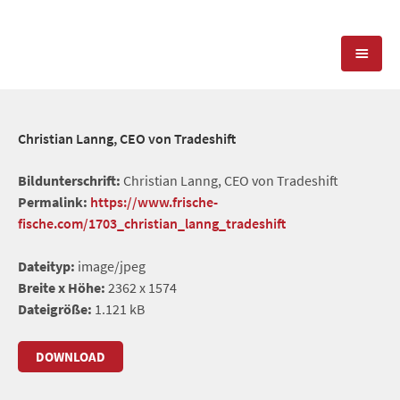
KOMPETENZEN
Christian Lanng, CEO von Tradeshift
PRESSEARBEIT
PR-AGENTUR
Bildunterschrift:
Christian Lanng, CEO von Tradeshift
Permalink:
https://www.frische-
SOCIAL MEDIA
REFERENZEN
PRESSESERVICE
fische.com/1703_christian_lanng_tradeshift
POSITIONIERUNG
TEAM
Dateityp:
image/jpeg
BLOG
Breite x Höhe:
2362 x 1574
STANDORT & KONTAKT
Dateigröße:
1.121 kB
KONTAKT
DOWNLOAD