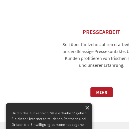
PRESSEARBEIT
Seit über fünfzehn Jahren erarbei
uns erstklassige Pressekontakte. 
Kunden profitieren von frischen 
und unserer Erfahrung.
MEHR
×
Durch das Klicken von "Alle erlauben" geben
Sie dieser Internetseite, deren Partnern und
Dritten die Einwilligung personenbezogene