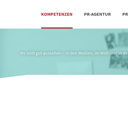
KOMPETENZEN
PR-AGENTUR
PR
PRESSEARBEIT
SOCIAL MEDIA
REFERENZEN
POSIT
TEA
Ihr sollt gut aussehen – in den Medien, im Web und in der