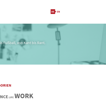
s Fußball, von Kant bis Rant.
GORIEN
WORK
ANCE
LIFE