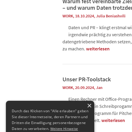
Warum fest vereinbarte Ziel
– und warum Daten trotzde
WORK
, 18.10.2024
,
Julia Beniashvili
Daten und PR – klingt erstmal wi
irgendwie prächtig zu verstehen
datengetriebene Methoden setzen,
zu machen.
weiterlesen
Unser PR-Toolstack
WORK
, 20.09.2024
,
Jan
Einen Rechner mit Office-Progra
×
Equipment. Ein Schreibprogamm f
Durch das Klicken von "Alle erlauben" geben
Präsentationsprogramm für Pitches
Sie dieser Internetseite, deren Partnern und
Team und zur Welt.
weiterlesen
Dritten die Einwilligung personenbezogene
Daten zu verarbeiten.
Weitere Hinweise