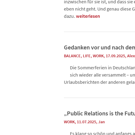
inzwischen für sie ist, und dass sie
eben nicht geht. Und genau diese 
dazu.
weiterlesen
Gedanken vor und nach de
BALANCE
,
LIFE
,
WORK
, 17.09.2025
,
Alex
Die Sommerferien in Deutschlan
sich wieder alle versammelt – u
Urlaubsberichten der anderen gel
„Public Relations is the Futu
WORK
, 11.07.2025
,
Jan
Es klang so schön und anfangs 