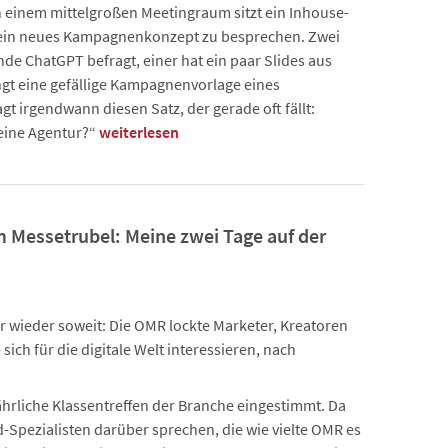
n einem mittelgroßen Meetingraum sitzt ein Inhouse-
in neues Kampagnenkonzept zu besprechen. Zwei
de ChatGPT befragt, einer hat ein paar Slides aus
ingt eine gefällige Kampagnenvorlage eines
t irgendwann diesen Satz, der gerade oft fällt:
 eine Agentur?“
weiterlesen
Messetrubel: Meine zwei Tage auf der
ar wieder soweit: Die OMR lockte Marketer, Kreatoren
sich für die digitale Welt interessieren, nach
hrliche Klassentreffen der Branche eingestimmt. Da
d-Spezialisten darüber sprechen, die wie vielte OMR es