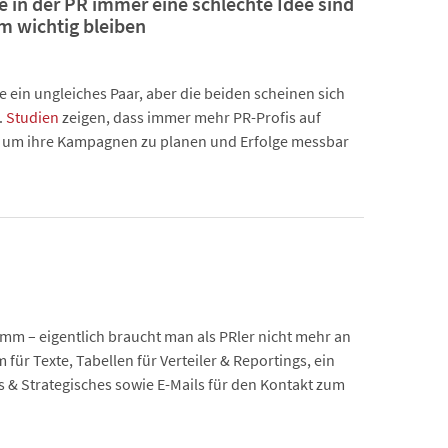
e in der PR immer eine schlechte Idee sind
m wichtig bleiben
e ein ungleiches Paar, aber die beiden scheinen sich
.
Studien
zeigen, dass immer mehr PR-Profis auf
 um ihre Kampagnen zu planen und Erfolge messbar
mm – eigentlich braucht man als PRler nicht mehr an
ür Texte, Tabellen für Verteiler & Reportings, ein
 & Strategisches sowie E-Mails für den Kontakt zum