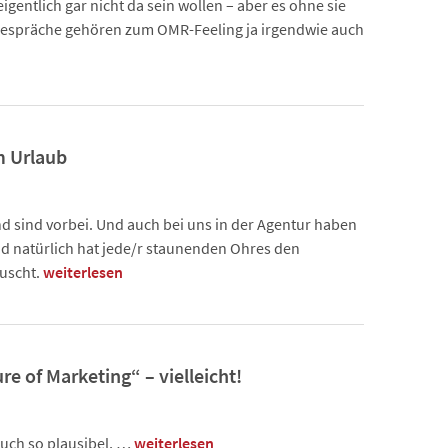
 eigentlich gar nicht da sein wollen – aber es ohne sie
Gespräche gehören zum OMR-Feeling ja irgendwie auch
m Urlaub
d sind vorbei. Und auch bei uns in der Agentur haben
nd natürlich hat jede/r staunenden Ohres den
auscht.
weiterlesen
re of Marketing“ – vielleicht!
auch so plausibel, …
weiterlesen