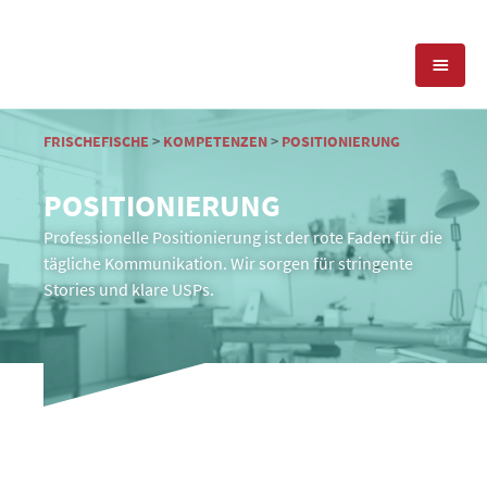
KOMPETENZEN
FRISCHEFISCHE
>
KOMPETENZEN
>
POSITIONIERUNG
POSITIONIERUNG
PRESSEARBEIT
PR-AGENTUR
Professionelle Positionierung ist der rote Faden für die
SOCIAL MEDIA
REFERENZEN
tägliche Kommunikation. Wir sorgen für stringente
PRESSESERVICE
Stories und klare USPs.
POSITIONIERUNG
TEAM
BLOG
STANDORT & KONTAKT
KONTAKT