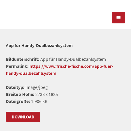
KOMPETENZEN
App für Handy-Dualbezahlsystem
PRESSEARBEIT
PR-AGENTUR
Bildunterschrift:
App für Handy-Dualbezahlsystem
Permalink:
https://www.frische-fische.com/app-fuer-
SOCIAL MEDIA
REFERENZEN
PRESSESERVICE
handy-dualbezahlsystem
POSITIONIERUNG
TEAM
Dateityp:
image/jpeg
BLOG
Breite x Höhe:
2738 x 1825
STANDORT & KONTAKT
Dateigröße:
1.906 kB
KONTAKT
DOWNLOAD