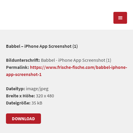
KOMPETENZEN
Babbel – iPhone App Screenshot (1)
PRESSEARBEIT
PR-AGENTUR
Bildunterschrift:
Babbel - iPhone App Screenshot (1)
Permalink:
https://www.frische-fische.com/babbel-iphone-
SOCIAL MEDIA
REFERENZEN
PRESSESERVICE
app-screenshot-1
POSITIONIERUNG
TEAM
Dateityp:
image/jpeg
BLOG
Breite x Höhe:
320 x 480
STANDORT & KONTAKT
Dateigröße:
35 kB
KONTAKT
DOWNLOAD