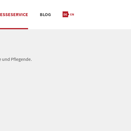
ESSESERVICE
BLOG
IONIERUNG
M
STANDORT & KONTAKT
e und Pflegende.