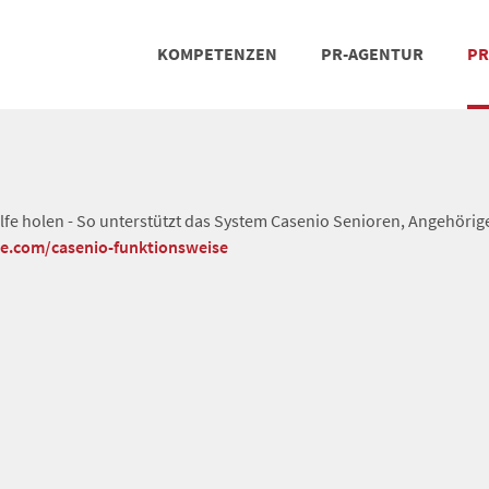
KOMPETENZEN
PR-AGENTUR
PR
PRESSEARBEIT
SOCIAL MEDIA
REFERENZEN
POSIT
TEA
lfe holen - So unterstützt das System Casenio Senioren, Angehörig
he.com/casenio-funktionsweise