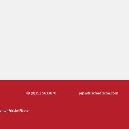
+49 (0)351
5633870
jep
@frische-fische.com
ntur Frische Fische