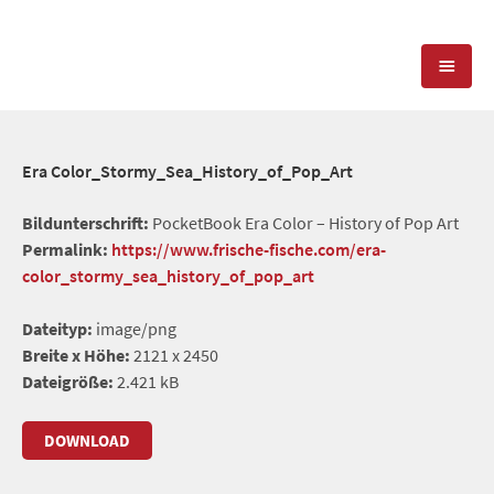
KOMPETENZEN
Era Color_Stormy_Sea_History_of_Pop_Art
PRESSEARBEIT
PR-AGENTUR
Bildunterschrift:
PocketBook Era Color – History of Pop Art
Permalink:
https://www.frische-fische.com/era-
SOCIAL MEDIA
REFERENZEN
PRESSESERVICE
color_stormy_sea_history_of_pop_art
POSITIONIERUNG
TEAM
Dateityp:
image/png
BLOG
Breite x Höhe:
2121 x 2450
STANDORT & KONTAKT
Dateigröße:
2.421 kB
KONTAKT
DOWNLOAD