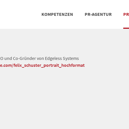
KOMPETENZEN
PR-AGENTUR
PR
PRESSEARBEIT
SOCIAL MEDIA
REFERENZEN
POSIT
TEA
CEO und Co-Gründer von Edgeless Systems
he.com/felix_schuster_portrait_hochformat