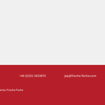
+49 (0)351
5633870
jep
@frische-fische.com
ntur Frische Fische