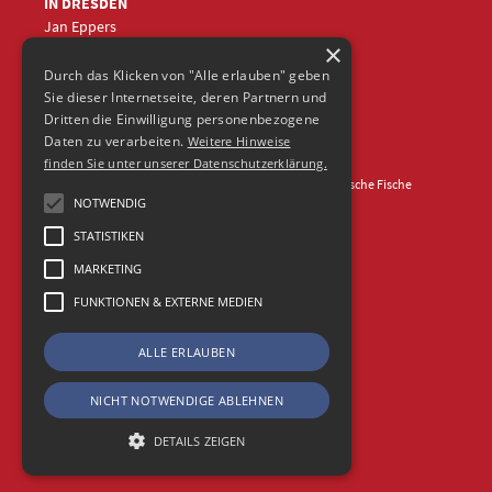
IN DRESDEN
Jan Eppers
×
+49 (0)351
5633870
jep
@frische-fische.com
Durch das Klicken von "Alle erlauben" geben
Sie dieser Internetseite, deren Partnern und
Dritten die Einwilligung personenbezogene
Daten zu verarbeiten.
Weitere Hinweise
finden Sie unter unserer Datenschutzerklärung.
Kontakt
Impressum
Datenschutz
© 2026 Agentur Frische Fische
NOTWENDIG
STATISTIKEN
MARKETING
FUNKTIONEN & EXTERNE MEDIEN
ALLE ERLAUBEN
NICHT NOTWENDIGE ABLEHNEN
DETAILS ZEIGEN