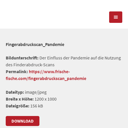
KOMPETENZEN
Fingerabdruckscan_Pandemie
PRESSEARBEIT
PR-AGENTUR
Bildunterschrift:
Der Einfluss der Pandemie auf die Nutzung
des Finderabdruck-Scans
SOCIAL MEDIA
REFERENZEN
PRESSESERVICE
Permalink:
https://www.frische-
fische.com/fingerabdruckscan_pandemie
POSITIONIERUNG
TEAM
BLOG
Dateityp:
image/jpeg
STANDORT & KONTAKT
Breite x Höhe:
1200 x 1000
KONTAKT
Dateigröße:
156 kB
DOWNLOAD