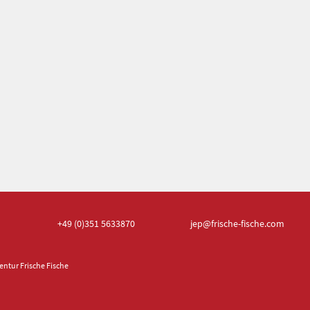
+49 (0)351
5633870
jep
@frische-fische.com
ntur Frische Fische