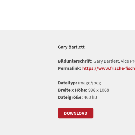
Gary Bartlett
Bildunterschrift:
Gary Bartlett, Vice 
Permalink:
https://www.frische-fisc
Dateityp:
image/jpeg
Breite x Höhe:
998 x 1068
Dateigröße:
463 kB
DOWNLOAD