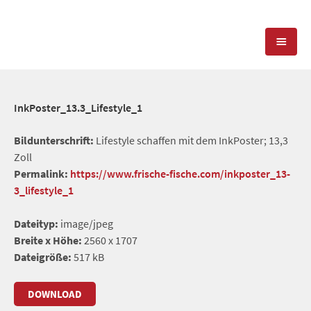
KOMPETENZEN
InkPoster_13.3_Lifestyle_1
PRESSEARBEIT
PR-AGENTUR
Bildunterschrift:
Lifestyle schaffen mit dem InkPoster; 13,3
Zoll
SOCIAL MEDIA
REFERENZEN
PRESSESERVICE
Permalink:
https://www.frische-fische.com/inkposter_13-
3_lifestyle_1
POSITIONIERUNG
TEAM
BLOG
Dateityp:
image/jpeg
STANDORT & KONTAKT
Breite x Höhe:
2560 x 1707
KONTAKT
Dateigröße:
517 kB
DOWNLOAD