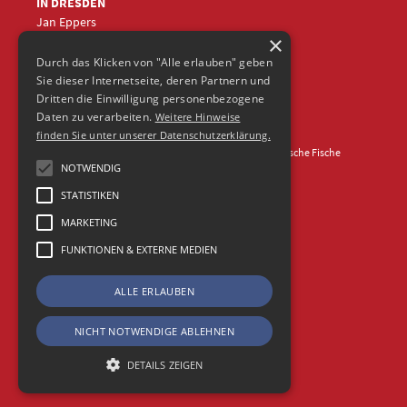
IN DRESDEN
Jan Eppers
×
+49 (0)351
5633870
jep
@frische-fische.com
Durch das Klicken von "Alle erlauben" geben
Sie dieser Internetseite, deren Partnern und
Dritten die Einwilligung personenbezogene
Daten zu verarbeiten.
Weitere Hinweise
finden Sie unter unserer Datenschutzerklärung.
Kontakt
Impressum
Datenschutz
© 2026 Agentur Frische Fische
NOTWENDIG
STATISTIKEN
MARKETING
FUNKTIONEN & EXTERNE MEDIEN
ALLE ERLAUBEN
NICHT NOTWENDIGE ABLEHNEN
DETAILS ZEIGEN