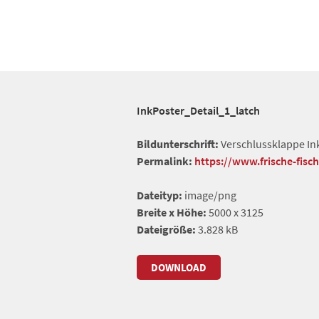
InkPoster_Detail_1_latch
Bildunterschrift:
Verschlussklappe In
Permalink:
https://www.frische-fisc
Dateityp:
image/png
Breite x Höhe:
5000 x 3125
Dateigröße:
3.828 kB
DOWNLOAD