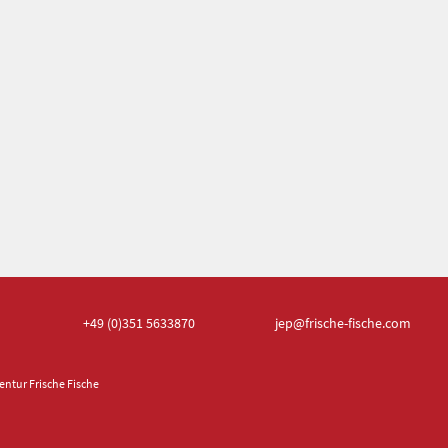
+49 (0)351
5633870
jep
@frische-fische.com
ntur Frische Fische