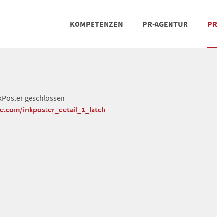
KOMPETENZEN
PR-AGENTUR
PR
PRESSEARBEIT
SOCIAL MEDIA
REFERENZEN
POSIT
TEA
kPoster geschlossen
he.com/inkposter_detail_1_latch