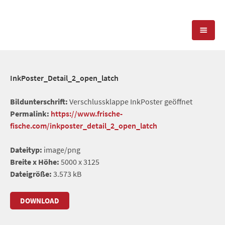
KOMPETENZEN
InkPoster_Detail_2_open_latch
PRESSEARBEIT
PR-AGENTUR
Bildunterschrift:
Verschlussklappe InkPoster geöffnet
Permalink:
https://www.frische-
SOCIAL MEDIA
REFERENZEN
PRESSESERVICE
fische.com/inkposter_detail_2_open_latch
POSITIONIERUNG
TEAM
Dateityp:
image/png
BLOG
Breite x Höhe:
5000 x 3125
STANDORT & KONTAKT
Dateigröße:
3.573 kB
KONTAKT
DOWNLOAD