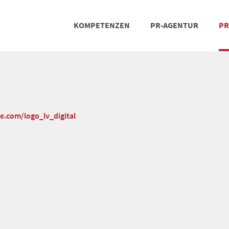
KOMPETENZEN
PR-AGENTUR
PR
PRESSEARBEIT
SOCIAL MEDIA
REFERENZEN
POSIT
TEA
he.com/logo_lv_digital