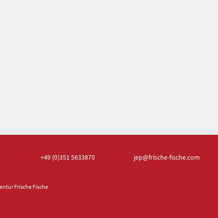
+49 (0)351
5633870
jep
@frische-fische.com
ntur Frische Fische