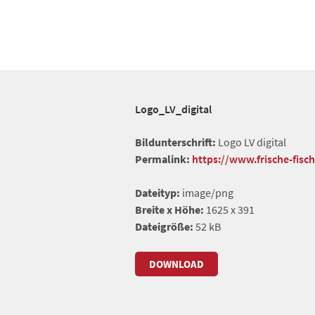
Logo_LV_digital
Bildunterschrift:
Logo LV digital
Permalink:
https://www.frische-fisc
Dateityp:
image/png
Breite x Höhe:
1625 x 391
Dateigröße:
52 kB
DOWNLOAD