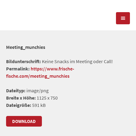
KOMPETENZEN
Meeting_munchies
PRESSEARBEIT
PR-AGENTUR
Bildunterschrift:
Keine Snacks im Meeting oder Call!
Permalink:
https://www.frische-
SOCIAL MEDIA
REFERENZEN
PRESSESERVICE
fische.com/meeting_munchies
POSITIONIERUNG
TEAM
Dateityp:
image/png
BLOG
Breite x Höhe:
1125 x 750
STANDORT & KONTAKT
Dateigröße:
591 kB
KONTAKT
DOWNLOAD