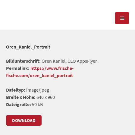
KOMPETENZEN
Oren_Kaniel_Portrait
PRESSEARBEIT
PR-AGENTUR
Bildunterschrift:
Oren Kaniel, CEO AppsFlyer
Permalink:
https://www.frische-
SOCIAL MEDIA
REFERENZEN
PRESSESERVICE
fische.com/oren_kaniel_portrait
POSITIONIERUNG
TEAM
Dateityp:
image/jpeg
BLOG
Breite x Höhe:
640 x 960
STANDORT & KONTAKT
Dateigröße:
50 kB
KONTAKT
DOWNLOAD