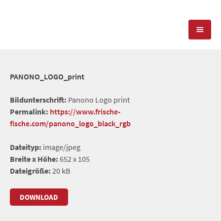
KOMPETENZEN
PANONO_LOGO_print
PRESSEARBEIT
PR-AGENTUR
Bildunterschrift:
Panono Logo print
Permalink:
https://www.frische-
SOCIAL MEDIA
REFERENZEN
PRESSESERVICE
fische.com/panono_logo_black_rgb
POSITIONIERUNG
TEAM
Dateityp:
image/jpeg
BLOG
Breite x Höhe:
652 x 105
STANDORT & KONTAKT
Dateigröße:
20 kB
KONTAKT
DOWNLOAD