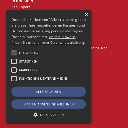
IN DRESDEN
Jan Eppers
×
+49 (0)351
5633870
jep
@frische-fische.com
Durch das Klicken von "Alle erlauben" geben
Sie dieser Internetseite, deren Partnern und
Dritten die Einwilligung personenbezogene
Daten zu verarbeiten.
Weitere Hinweise
finden Sie unter unserer Datenschutzerklärung.
Kontakt
Impressum
Datenschutz
© 2026 Agentur Frische Fische
NOTWENDIG
STATISTIKEN
MARKETING
FUNKTIONEN & EXTERNE MEDIEN
ALLE ERLAUBEN
NICHT NOTWENDIGE ABLEHNEN
DETAILS ZEIGEN