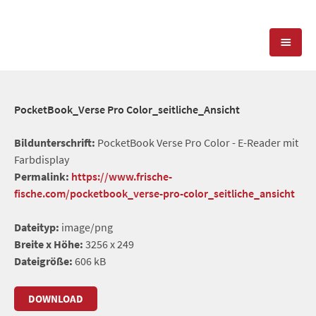
KOMPETENZEN
PocketBook_Verse Pro Color_seitliche_Ansicht
PRESSEARBEIT
PR-AGENTUR
Bildunterschrift:
PocketBook Verse Pro Color - E-Reader mit
Farbdisplay
SOCIAL MEDIA
REFERENZEN
PRESSESERVICE
Permalink:
https://www.frische-
fische.com/pocketbook_verse-pro-color_seitliche_ansicht
POSITIONIERUNG
TEAM
BLOG
Dateityp:
image/png
STANDORT & KONTAKT
Breite x Höhe:
3256 x 249
KONTAKT
Dateigröße:
606 kB
DOWNLOAD