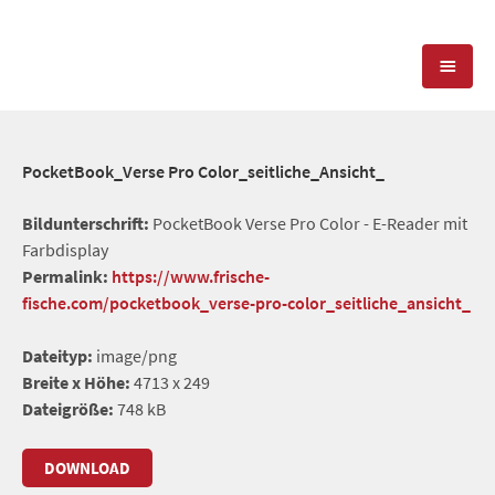
KOMPETENZEN
PocketBook_Verse Pro Color_seitliche_Ansicht_
PRESSEARBEIT
PR-AGENTUR
Bildunterschrift:
PocketBook Verse Pro Color - E-Reader mit
Farbdisplay
SOCIAL MEDIA
REFERENZEN
PRESSESERVICE
Permalink:
https://www.frische-
fische.com/pocketbook_verse-pro-color_seitliche_ansicht_
POSITIONIERUNG
TEAM
BLOG
Dateityp:
image/png
STANDORT & KONTAKT
Breite x Höhe:
4713 x 249
KONTAKT
Dateigröße:
748 kB
DOWNLOAD