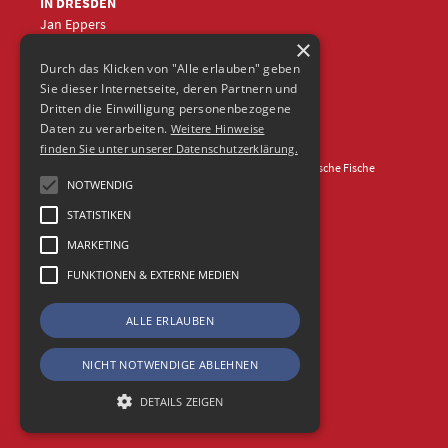
IN DRESDEN
Jan Eppers
×
+49 (0)351
5633870
jep
@frische-fische.com
Durch das Klicken von "Alle erlauben" geben
Sie dieser Internetseite, deren Partnern und
Dritten die Einwilligung personenbezogene
Daten zu verarbeiten.
Weitere Hinweise
finden Sie unter unserer Datenschutzerklärung.
Kontakt
Impressum
Datenschutz
© 2026 Agentur Frische Fische
NOTWENDIG
STATISTIKEN
MARKETING
FUNKTIONEN & EXTERNE MEDIEN
ALLE ERLAUBEN
NICHT NOTWENDIGE ABLEHNEN
DETAILS ZEIGEN