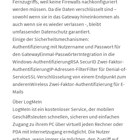
Fernzugriffs, weil keine Firewalls nachkonfiguriert
werden müssen. Da die Daten verschlüsselt sind –
sowohl wenn sie in das Gateway hineinkommen als
auch wenn sie es wieder verlassen -, bleibt
umfassender Datenschutz garantiert.
Einige der Sicherheitsmechanismen:
Authentifizierung mit Nutzername und Passwort für
den GatewayEinmal-PasswörterIntegration in die
Windows-AuthentifizierungRSA SecurID Zwei-Faktor-
AuthentifizierungIP-Adressen-FilterFilter für Denial-of-
ServiceSSL-Verschlüsselung von einem Endpunkt zum
anderenWireless Zwei-Faktor-Authentifizierung für E-
Mails
Über LogMeIn
LogMeIn ist ein kostenloser Service, der mobilen
Geschäftsleuten schnellen, sicheren und einfachen
Zugang zu ihrem PC über virtuell jeden Rechner oder
PDA mit Internetzugang ermöglicht. Die Nutzer
erhalten, wann immer sie möchten, den Zugriff auf