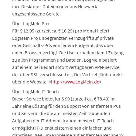
ihre Desktops, Dateien oder ans Netzwerk
angeschlossene Geräte.
Über LogMeIn Pro
Für $ 12,95 (zurzeit ca. € 10,25) pro Monat liefert
LogMeIn Pro unbegrenzten Fernzugriff auf private
oder Geschäfts-PCs von jedem Endgerät, das über
einen Browser verfügt. Die User erhalten damit Zugang
zu allen Programmen und Dateien. LogMeIn basiert
auf einem bei Bedarf sofort verfügbaren VPN-Service,
der über SSL verschlüsselt ist. Der Vertrieb läuft direkt
über die Website: <
http://www.LogMeIn.de
>
Über LogMeIn IT Reach
Dieser Service bietet für $ 99 (zurzeit ca. € 78,40) im
Jahr eine Lösung für den Support von entfernten PCs
und Servern, die die am meisten Zeit raubenden
Aufgaben der IT-Administration meistert. IT Reach
ermöglicht IT-Dienstleistern einen einfachen und
günstigen Weg, um Probleme auf entfernten Rechnern