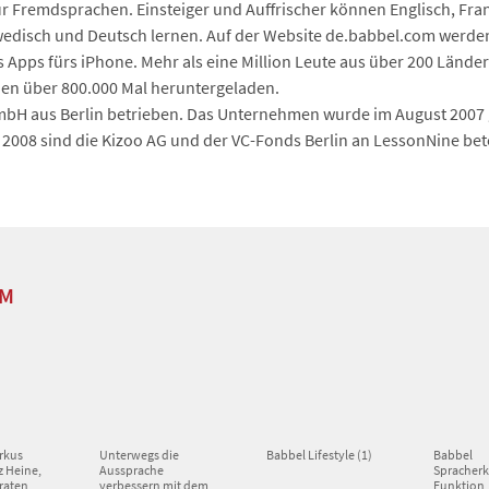
ür Fremdsprachen. Einsteiger und Auffrischer können Englisch, Franz
wedisch und Deutsch lernen. Auf der Website de.babbel.com werden v
Apps fürs iPhone. Mehr als eine Million Leute aus über 200 Länder
en über 800.000 Mal heruntergeladen.
mbH aus Berlin betrieben. Das Unternehmen wurde im August 2007 
uli 2008 sind die Kizoo AG und der VC-Fonds Berlin an LessonNine bet
OM
rkus
Unterwegs die
Babbel Lifestyle (1)
Babbel
z Heine,
Aussprache
Spracher
raten,
verbessern mit dem
Funktion