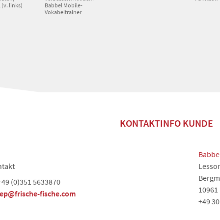
(v. links)
Babbel Mobile-
Vokabeltrainer
KONTAKTINFO KUNDE
Babbe
takt
Lesso
Bergma
+49 (0)351 5633870
10961 
jep@frische-fische.com
+49 30