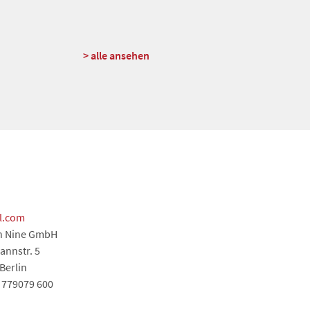
> alle ansehen
l.com
n Nine GmbH
nnstr. 5
Berlin
 779079 600