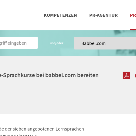
KOMPETENZEN
PR-AGENTUR
PR
PRESSEARBEIT
SOCIAL MEDIA
REFERENZEN
POSIT
TEA
und/oder
ne-Sprachkurse bei babbel.com bereiten
jede der sieben angebotenen Lernsprachen