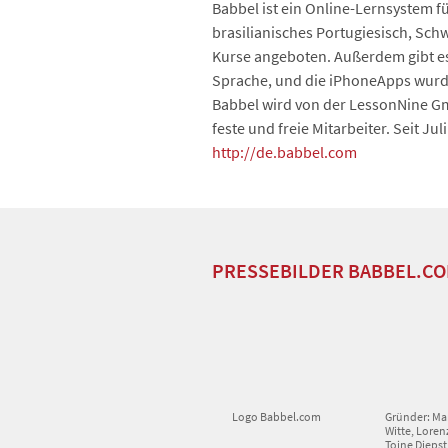
Babbel ist ein Online-Lernsystem f
brasilianisches Portugiesisch, Sch
Kurse angeboten. Außerdem gibt es 
Sprache, und die iPhoneApps wurd
Babbel wird von der LessonNine G
feste und freie Mitarbeiter. Seit J
http://de.babbel.com
PRESSEBILDER BABBEL.C
Logo Babbel.com
Gründer: Ma
Witte, Loren
Toine Diepst