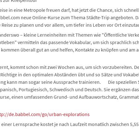
s zur Kneipentour
ise in eine Metropole freuen darf, hat jetzt die Chance, sich schnel
bbel.com neue Online-Kurse zum Thema Städte-Trip angeboten. Dam
 Reise zu planen und vor allem, um tiefer ins Leben vor Ort einzut
anderswo – kleine Lerneinheiten mit Themen wie "Öffentliche Verke
leben" vermitteln das passende Vokabular, um sich sprachlich sch
 kommen überall gut an und helfen, Kontakte zu knüpfen und am 
 lernt, kommt schon mit zwei Wochen aus, um sich vorzubereiten. De
 Richtige in den optimalen Abständen übt und so Sätze und Vokabel
ung kann man sogar seine Aussprache trainieren. Die speziellen St
, Spanisch, Portugiesisch, Schwedisch und Deutsch. Sie ergänzen da
rkurse, einen umfassenden Grund- und Aufbauwortschatz, Grammat
tp://de.babbel.com/go/urban-explorations
einer Lernsprache kostet je nach Laufzeit monatlich zwischen 5,55 