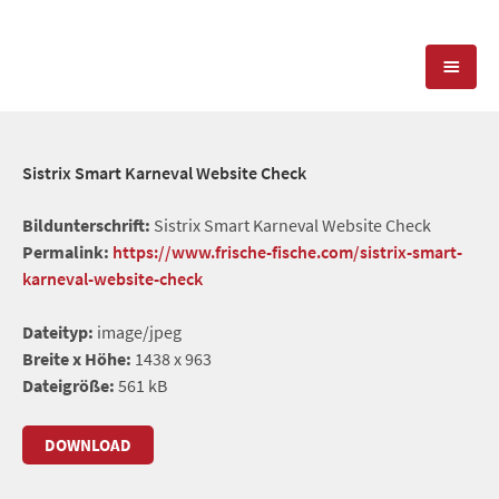
KOMPETENZEN
Sistrix Smart Karneval Website Check
PRESSEARBEIT
PR-AGENTUR
Bildunterschrift:
Sistrix Smart Karneval Website Check
Permalink:
https://www.frische-fische.com/sistrix-smart-
SOCIAL MEDIA
REFERENZEN
PRESSESERVICE
karneval-website-check
POSITIONIERUNG
TEAM
Dateityp:
image/jpeg
BLOG
Breite x Höhe:
1438 x 963
STANDORT & KONTAKT
Dateigröße:
561 kB
KONTAKT
DOWNLOAD