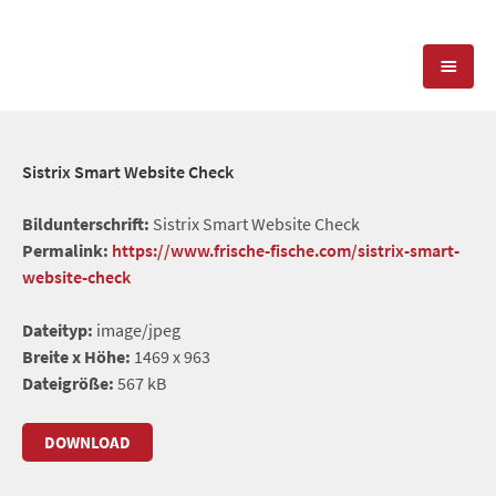
KOMPETENZEN
Sistrix Smart Website Check
PRESSEARBEIT
PR-AGENTUR
Bildunterschrift:
Sistrix Smart Website Check
Permalink:
https://www.frische-fische.com/sistrix-smart-
SOCIAL MEDIA
REFERENZEN
PRESSESERVICE
website-check
POSITIONIERUNG
TEAM
Dateityp:
image/jpeg
BLOG
Breite x Höhe:
1469 x 963
STANDORT & KONTAKT
Dateigröße:
567 kB
KONTAKT
DOWNLOAD