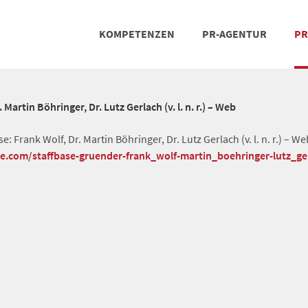
KOMPETENZEN
PR-AGENTUR
PR
PRESSEARBEIT
SOCIAL MEDIA
REFERENZEN
POSIT
TEA
Martin Böhringer, Dr. Lutz Gerlach (v. l. n. r.) – Web
 Frank Wolf, Dr. Martin Böhringer, Dr. Lutz Gerlach (v. l. n. r.) – We
he.com/staffbase-gruender-frank_wolf-martin_boehringer-lutz_g