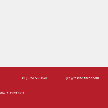
+49 (0)351
5633870
jep
@frische-fische.com
ntur Frische Fische