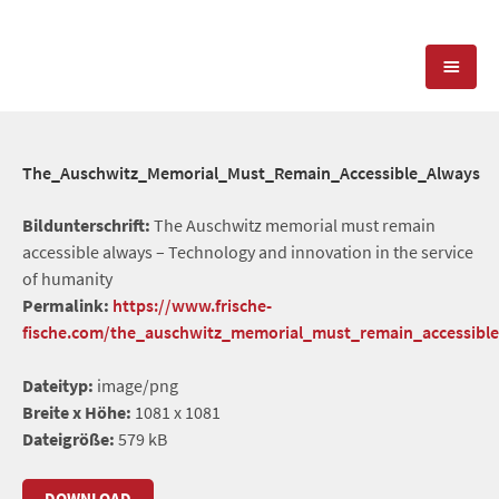
KOMPETENZEN
The_Auschwitz_Memorial_Must_Remain_Accessible_Always
PRESSEARBEIT
PR-AGENTUR
Bildunterschrift:
The Auschwitz memorial must remain
accessible always – Technology and innovation in the service
SOCIAL MEDIA
REFERENZEN
PRESSESERVICE
of humanity
Permalink:
https://www.frische-
POSITIONIERUNG
TEAM
fische.com/the_auschwitz_memorial_must_remain_accessibl
BLOG
STANDORT & KONTAKT
Dateityp:
image/png
KONTAKT
Breite x Höhe:
1081 x 1081
Dateigröße:
579 kB
DOWNLOAD