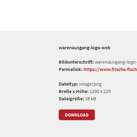
warenausgang-logo-web
Bildunterschrift:
warenausgang-logo
Permalink:
https://www.frische-fis
Dateityp:
image/png
Breite x Höhe:
1200 x 229
Dateigröße:
38 kB
DOWNLOAD