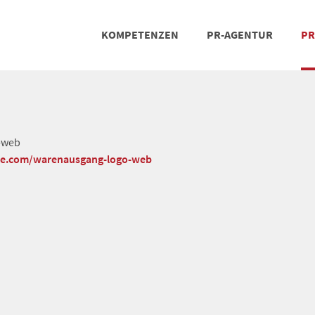
KOMPETENZEN
PR-AGENTUR
PR
PRESSEARBEIT
SOCIAL MEDIA
REFERENZEN
POSIT
TEA
-web
che.com/warenausgang-logo-web