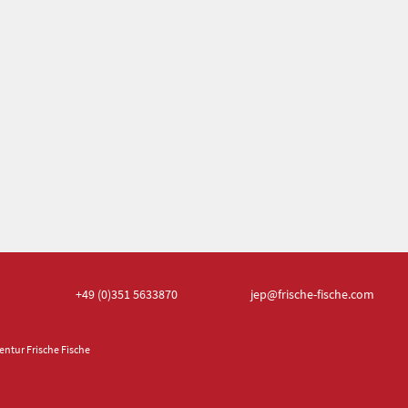
+49 (0)351
5633870
jep
@frische-fische.com
ntur Frische Fische