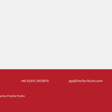
+49 (0)351
5633870
jep
@frische-fische.com
ntur Frische Fische