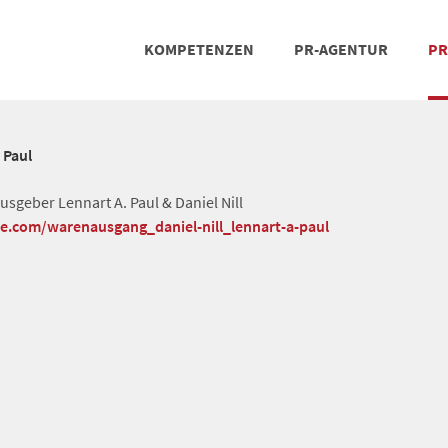
KOMPETENZEN
PR-AGENTUR
PR
PRESSEARBEIT
SOCIAL MEDIA
REFERENZEN
POSIT
TEA
 Paul
geber Lennart A. Paul & Daniel Nill
he.com/warenausgang_daniel-nill_lennart-a-paul