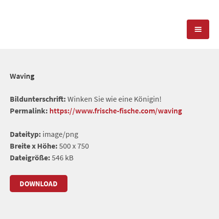
KOMPETENZEN
Waving
PRESSEARBEIT
PR-AGENTUR
Bildunterschrift:
Winken Sie wie eine Königin!
Permalink:
https://www.frische-fische.com/waving
SOCIAL MEDIA
REFERENZEN
PRESSESERVICE
Dateityp:
image/png
POSITIONIERUNG
TEAM
Breite x Höhe:
500 x 750
BLOG
Dateigröße:
546 kB
STANDORT & KONTAKT
KONTAKT
DOWNLOAD