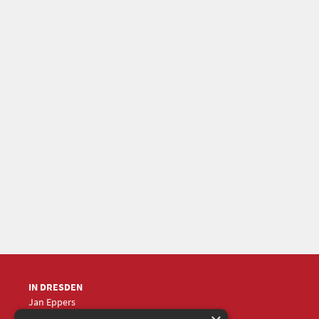
IN DRESDEN
Jan Eppers
+49 (0)351
5633870