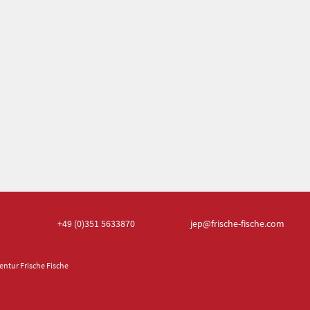
+49 (0)351
5633870
jep
@frische-fische.com
ntur Frische Fische