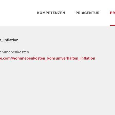
KOMPETENZEN
PR-AGENTUR
PR
PRESSEARBEIT
SOCIAL MEDIA
REFERENZEN
POSIT
TEA
Inflation
Wohnnebenkosten
che.com/wohnnebenkosten_konsumverhalten_inflation