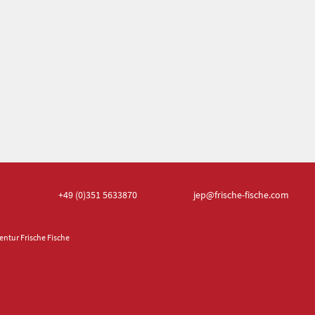
+49 (0)351
5633870
jep
@frische-fische.com
ntur Frische Fische