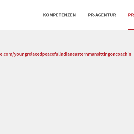
KOMPETENZEN
PR-AGENTUR
PR
PRESSEARBEIT
SOCIAL MEDIA
REFERENZEN
POSIT
TEA
che.com/youngrelaxedpeacefulindianeasternmansittingoncoachin