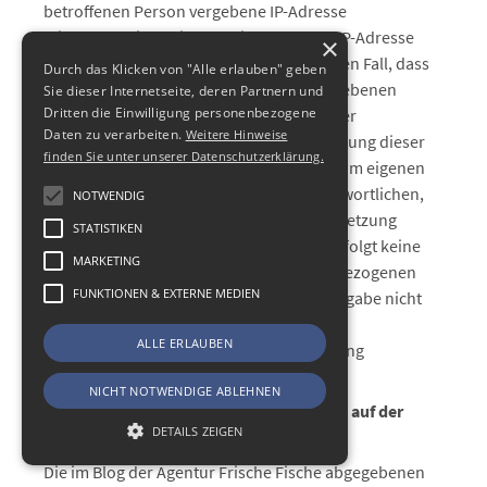
betroffenen Person vergebene IP-Adresse
mitprotokolliert. Diese Speicherung der IP-Adresse
×
erfolgt aus Sicherheitsgründen und für den Fall, dass
Durch das Klicken von "Alle erlauben" geben
die betroffene Person durch einen abgegebenen
Sie dieser Internetseite, deren Partnern und
Dritten die Einwilligung personenbezogene
Kommentar die Rechte Dritter verletzt oder
Daten zu verarbeiten.
Weitere Hinweise
rechtswidrige Inhalte postet. Die Speicherung dieser
finden Sie unter unserer Datenschutzerklärung.
personenbezogenen Daten erfolgt daher im eigenen
Interesse des für die Verarbeitung Verantwortlichen,
NOTWENDIG
damit sich dieser im Falle einer Rechtsverletzung
STATISTIKEN
gegebenenfalls exkulpieren könnte. Es erfolgt keine
MARKETING
Weitergabe dieser erhobenen personenbezogenen
FUNKTIONEN & EXTERNE MEDIEN
Daten an Dritte, sofern eine solche Weitergabe nicht
gesetzlich vorgeschrieben ist oder der
ALLE ERLAUBEN
Rechtsverteidigung des für die Verarbeitung
Verantwortlichen dient.
NICHT NOTWENDIGE ABLEHNEN
Abonnement von Kommentaren im Blog auf der
DETAILS ZEIGEN
Internetseite
Die im Blog der Agentur Frische Fische abgegebenen