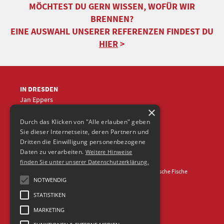
MÖCHTEST DU GERN WISSEN, WOFÜR WIR
BRENNEN?
EINE AUSWAHL UNSERER REFERENZEN FINDEST DU
HIER
>
IN DRESDEN
Jan Eppers
×
+49 (0)351
5633870
jep
@frische-fische.com
Durch das Klicken von "Alle erlauben" geben
Sie dieser Internetseite, deren Partnern und
Dritten die Einwilligung personenbezogene
Daten zu verarbeiten.
Weitere Hinweise
finden Sie unter unserer Datenschutzerklärung.
Kontakt
Impressum
Datenschutz
© 2026 Agentur Frische Fische
NOTWENDIG
STATISTIKEN
MARKETING