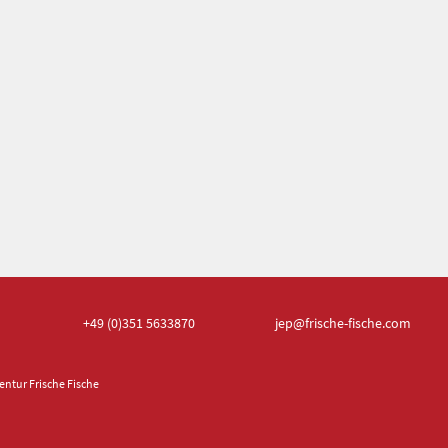
+49 (0)351
5633870
jep
@frische-fische.com
ntur Frische Fische