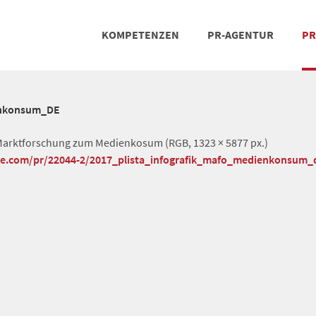
KOMPETENZEN
PR-AGENTUR
PR
PRESSEARBEIT
SOCIAL MEDIA
REFERENZEN
POSIT
TEA
enkonsum_DE
-Marktforschung zum Medienkosum (RGB, 1323 × 5877 px.)
che.com/pr/22044-2/2017_plista_infografik_mafo_medienkonsum_