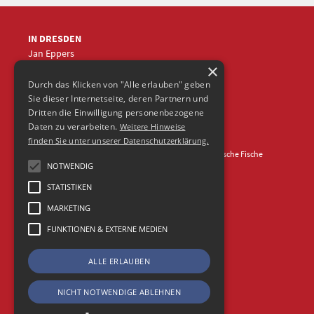
IN DRESDEN
Jan Eppers
×
+49 (0)351
5633870
jep
@frische-fische.com
Durch das Klicken von "Alle erlauben" geben
Sie dieser Internetseite, deren Partnern und
Dritten die Einwilligung personenbezogene
Daten zu verarbeiten.
Weitere Hinweise
finden Sie unter unserer Datenschutzerklärung.
Kontakt
Impressum
Datenschutz
© 2026 Agentur Frische Fische
NOTWENDIG
STATISTIKEN
MARKETING
FUNKTIONEN & EXTERNE MEDIEN
ALLE ERLAUBEN
NICHT NOTWENDIGE ABLEHNEN