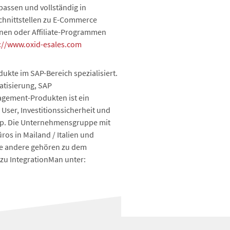
passen und vollständig in
Schnittstellen zu E-Commerce
inen oder Affiliate-Programmen
://www.oxid-esales.com
kte im SAP-Bereich spezialisiert.
atisierung, SAP
agement-Produkten ist ein
 User, Investitionssicherheit und
oup. Die Unternehmensgruppe mit
os in Mailand / Italien und
iele andere gehören zu dem
zu IntegrationMan unter: