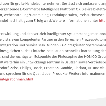
Edition für große Handelsunternehmen. Sie lässt sich umfassend an
 ergänzende E-Commerce Intelligence Plattform OXID eFire bietet 
rn, Webcontrolling/Datamining, Produktportalen, Preissuchmasch
andel nachhaltig zum Erfolg wird. Weitere Informationen unter
http
 Entwicklung und den Vertrieb intelligenter Systemmanagementprodu
eit ist sie ein kompetenter Partner in den Bereichen Prozess-Autom
ntegration und ServiceDesk. Mit den SAP integrierten Systemman
inesgleichen sucht: Einfache Installation, schnelle Einarbeitung der
nt‘ sind die wichtigsten Eckpunkte der Philosophie der HONICO Gr
lt weiterhin ein Entwicklungszentrum in Bautzen sowie Vertriebsbür
sdorf, Zeiss, Philips, Bosch, Procter & Gamble, Clariant, HP und v
sprechen für die Qualität der Produkte. Weitere Informationen 
integrationman.html