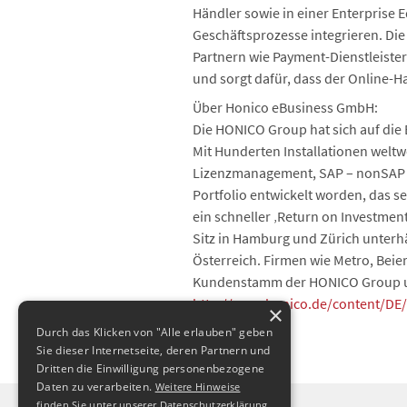
Händler sowie in einer Enterprise 
Geschäftsprozesse integrieren. Die
Partnern wie Payment-Dienstleiste
und sorgt dafür, dass der Online-H
Über Honico eBusiness GmbH:
Die HONICO Group hat sich auf die
Mit Hunderten Installationen weltw
Lizenzmanagement, SAP – nonSAP I
Portfolio entwickelt worden, das se
ein schneller ‚Return on Investme
Sitz in Hamburg und Zürich unterhä
Österreich. Firmen wie Metro, Beier
Kundenstamm der HONICO Group und 
http://www.honico.de/content/DE/
×
Durch das Klicken von "Alle erlauben" geben
Sie dieser Internetseite, deren Partnern und
Dritten die Einwilligung personenbezogene
Daten zu verarbeiten.
Weitere Hinweise
finden Sie unter unserer Datenschutzerklärung.