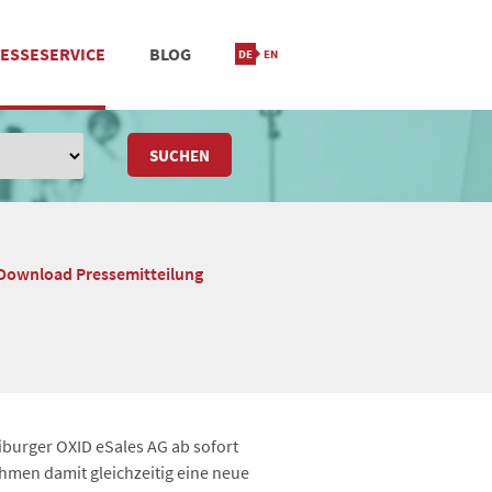
ESSESERVICE
BLOG
IONIERUNG
M
STANDORT & KONTAKT
SUCHEN
Download Pressemitteilung
iburger OXID eSales AG ab sofort
hmen damit gleichzeitig eine neue