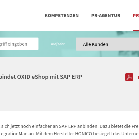
KOMPETENZEN
PR-AGENTUR
PR
PRESSEARBEIT
SOCIAL MEDIA
REFERENZEN
POSIT
TEA
und/oder
rbindet OXID eShop mit SAP ERP
sich jetzt noch einfacher an SAP ERP anbinden. Dazu bietet die Fre
egrationMan an. Mit dem Hersteller HONICO besiegelt das Unterne