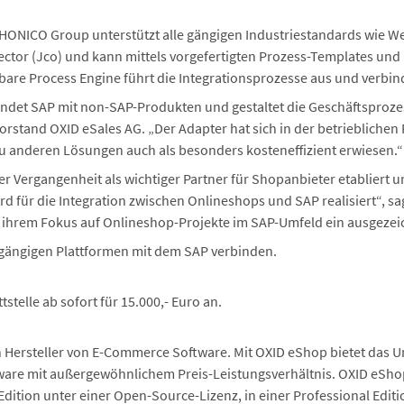
r HONICO Group unterstützt alle gängigen Industriestandards wie 
ctor (Jco) und kann mittels vorgefertigten Prozess-Templates un
bare Process Engine führt die Integrationsprozesse aus und verbi
indet SAP mit non-SAP-Produkten und gestaltet die Geschäftsproze
Vorstand OXID eSales AG. „Der Adapter hat sich in der betrieblichen 
zu anderen Lösungen auch als besonders kosteneffizient erwiesen.“
der Vergangenheit als wichtiger Partner für Shopanbieter etabliert
d für die Integration zwischen Onlineshops und SAP realisiert“, sa
t ihrem Fokus auf Onlineshop-Projekte im SAP-Umfeld ein ausgezeic
e gängigen Plattformen mit dem SAP verbinden.
tstelle ab sofort für 15.000,- Euro an.
en Hersteller von E-Commerce Software. Mit OXID eShop bietet da
ware mit außergewöhnlichem Preis-Leistungsverhältnis. OXID eShop 
dition unter einer Open-Source-Lizenz, in einer Professional Editi