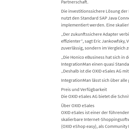
Partnerschaft.
Die investitionssichere Lösung de
nutzt den Standard SAP Java Conne
implementiert werden. Eine skalier
„Der zukunftssichere Adapter verb
effizienter“, sagt Eric Jankowfsky, 
zuverlässig, sondern im Vergleich 
„Die Honico eBusiness hat sich in 
IntegrationMan einen quasi Standar
„Deshalb ist die OXID eSales AG mi
IntegrationMan lässt sich über all
Preis und Verfügbarkeit
Die OXID eSales AG bietet die Schnit
Über OXID eSales
OXID eSales ist einer der führend
skalierbare Internet-Shoppingsoft
(OXID eShop easy), als Community E