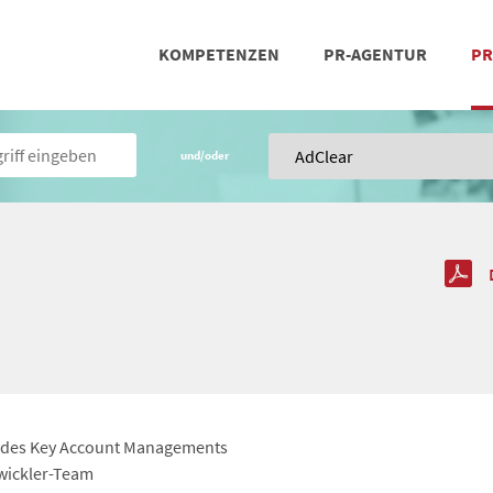
KOMPETENZEN
PR-AGENTUR
PR
PRESSEARBEIT
SOCIAL MEDIA
REFERENZEN
POSIT
TEA
und/oder
g des Key Account Managements
twickler-Team