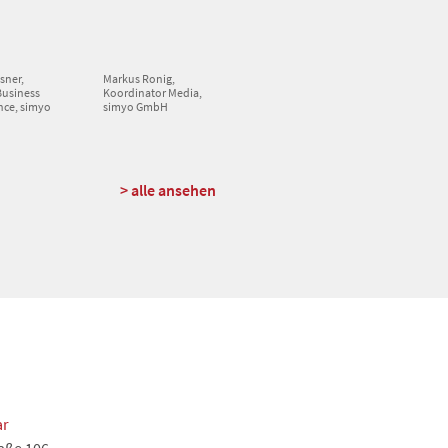
sner,
Markus Ronig,
Business
Koordinator Media,
nce, simyo
simyo GmbH
> alle ansehen
ar
aße 106