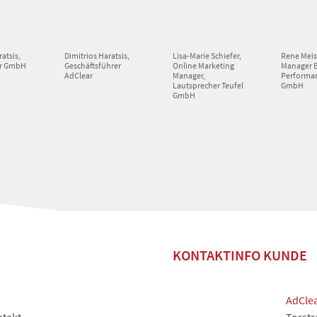
ratsis,
Dimitrios Haratsis,
Lisa-Marie Schiefer,
Rene Meis
ar GmbH
Geschäftsführer
Online Marketing
Manager 
AdClear
Manager,
Performa
Lautsprecher Teufel
GmbH
GmbH
KONTAKTINFO KUNDE
AdCle
takt
Torstr