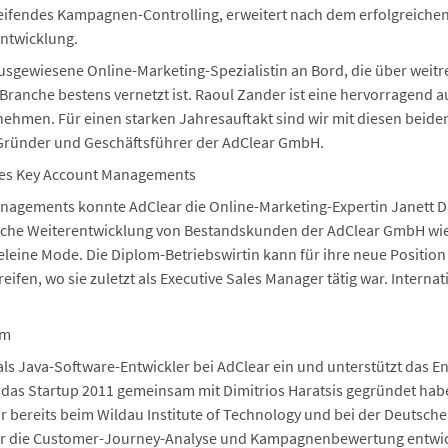
eifendes Kampagnen-Controlling, erweitert nach dem erfolgreichen
ntwicklung.
ausgewiesene Online-Marketing-Spezialistin an Bord, die über weit
Branche bestens vernetzt ist. Raoul Zander ist eine hervorragend a
nehmen. Für einen starken Jahresauftakt sind wir mit diesen bei
s, Gründer und Geschäftsführer der AdClear GmbH.
des Key Account Managements
anagements konnte AdClear die Online-Marketing-Expertin Janett D
gische Weiterentwicklung von Bestandskunden der AdClear GmbH wi
eine Mode. Die Diplom-Betriebswirtin kann für ihre neue Position
ifen, wo sie zuletzt als Executive Sales Manager tätig war. Internat
am
 als Java-Software-Entwickler bei AdClear ein und unterstützt das 
 das Startup 2011 gemeinsam mit Dimitrios Haratsis gegründet habe
 bereits beim Wildau Institute of Technology und bei der Deutsch
ür die Customer-Journey-Analyse und Kampagnenbewertung entwic