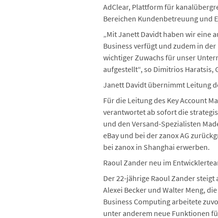
AdClear, Plattform für kanalübergr
Bereichen Kundenbetreuung und E
„Mit Janett Davidt haben wir eine 
Business verfügt und zudem in der 
wichtiger Zuwachs für unser Unter
aufgestellt“, so Dimitrios Haratsi
Janett Davidt übernimmt Leitung 
Für die Leitung des Key Account M
verantwortet ab sofort die strate
und den Versand-Spezialisten Madel
eBay und bei der zanox AG zurückgre
bei zanox in Shanghai erwerben.
Raoul Zander neu im Entwicklerte
Der 22-jährige Raoul Zander steigt
Alexei Becker und Walter Meng, die
Business Computing arbeitete zuvor
unter anderem neue Funktionen f