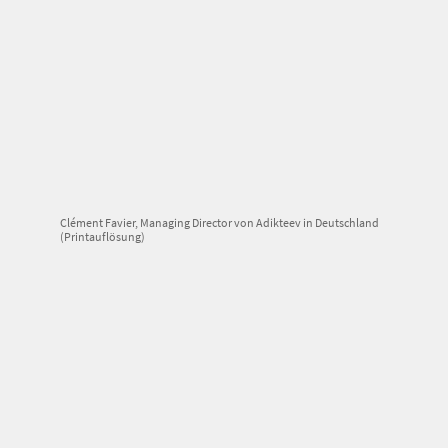
Clément Favier, Managing Director von Adikteev in Deutschland
(Printauflösung)