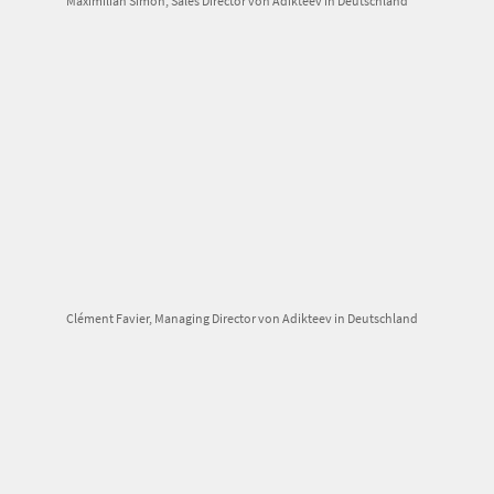
Maximilian Simon, Sales Director von Adikteev in Deutschland
Clément Favier, Managing Director von Adikteev in Deutschland