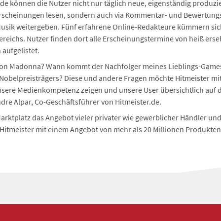
de können die Nutzer nicht nur täglich neue, eigenständig produzie
cheinungen lesen, sondern auch via Kommentar- und Bewertungsf
usik weitergeben. Fünf erfahrene Online-Redakteure kümmern sich
ereichs. Nutzer finden dort alle Erscheinungstermine von heiß er
aufgelistet.
 von Madonna? Wann kommt der Nachfolger meines Lieblings-Games 
Nobelpreisträgers? Diese und andere Fragen möchte Hitmeister m
nsere Medienkompetenz zeigen und unsere User übersichtlich auf
dre Alpar, Co-Geschäftsführer von Hitmeister.de.
arktplatz das Angebot vieler privater wie gewerblicher Händler un
itmeister mit einem Angebot von mehr als 20 Millionen Produkten 