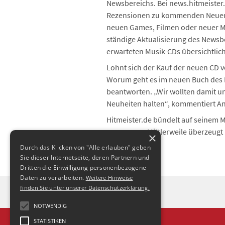
Newsbereichs. Bei news.hitmeister.
Rezensionen zu kommenden Neuers
neuen Games, Filmen oder neuer M
ständige Aktualisierung des Newsb
erwarteten Musik-CDs übersichtlich 
Lohnt sich der Kauf der neuen CD
Worum geht es im neuen Buch des 
beantworten. „Wir wollten damit u
Neuheiten halten“, kommentiert An
Hitmeister.de bündelt auf seinem M
zusammen. Mittlerweile überzeugt H
×
Durch das Klicken von "Alle erlauben" geben
Sie dieser Internetseite, deren Partnern und
Dritten die Einwilligung personenbezogene
Daten zu verarbeiten.
Weitere Hinweise
finden Sie unter unserer Datenschutzerklärung.
NOTWENDIG
STATISTIKEN