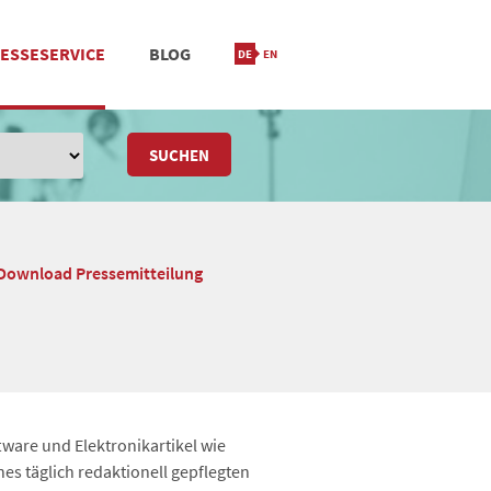
ESSESERVICE
BLOG
IONIERUNG
M
STANDORT & KONTAKT
SUCHEN
Download Pressemitteilung
ware und Elektronikartikel wie
es täglich redaktionell gepflegten