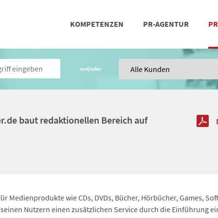
KOMPETENZEN
PR-AGENTUR
PR
PRESSEARBEIT
SOCIAL MEDIA
REFERENZEN
POSIT
TEA
und/oder
er.de baut redaktionellen Bereich auf
 für Medienprodukte wie CDs, DVDs, Bücher, Hörbücher, Games, Soft
seinen Nutzern einen zusätzlichen Service durch die Einführung ein